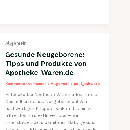
Hilfe-
Tipps
für
Familien:
Sicherheit
mit
Allgemein
Apotheke-
Waren
Gesunde Neugeborene:
Tipps und Produkte von
Apotheke-Waren.de
Kommentar verfassen
/
Allgemein
/
paul_schwarz
Entdecke bei Apotheke-Waren alles für die
Gesundheit deines Neugeborenen! Von
hochwertigen Pflegeprodukten bis hin zu
hilfreichen Erste-Hilfe-Tipps – wir
unterstützen dich, damit dein Baby gesund
aufwächst. Klicke jetzt und erfahre, wie du