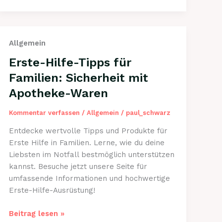
bei
trockener
Haut:
sanft
Allgemein
natürlich
Erste-Hilfe-Tipps für
anwenden
und
Familien: Sicherheit mit
pflegen
Apotheke-Waren
Kommentar verfassen
/
Allgemein
/
paul_schwarz
Entdecke wertvolle Tipps und Produkte für
Erste Hilfe in Familien. Lerne, wie du deine
Liebsten im Notfall bestmöglich unterstützen
kannst. Besuche jetzt unsere Seite für
umfassende Informationen und hochwertige
Erste-Hilfe-Ausrüstung!
Erste-
Beitrag lesen »