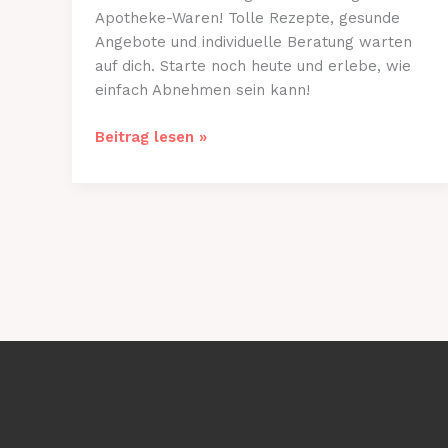
Apotheke-Waren! Tolle Rezepte, gesunde
Angebote und individuelle Beratung warten
auf dich. Starte noch heute und erlebe, wie
einfach Abnehmen sein kann!
Diäten
Beitrag lesen »
für
Gewichtsreduktion:
Entdecken
Sie
die
besten
Produkte
bei
Apotheke-
Waren