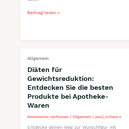
Entspannungsprodukte
Beitrag lesen »
von
Apotheke-
Waren:
Stress
natürlich
abbauen
Allgemein
Diäten für
Gewichtsreduktion:
Entdecken Sie die besten
Produkte bei Apotheke-
Waren
Kommentar verfassen
/
Allgemein
/
paul_schwarz
Entdecke deinen Weg zur Wunschfigur mit