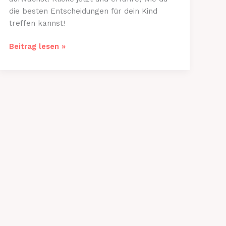
die besten Entscheidungen für dein Kind
treffen kannst!
Gesunde
Beitrag lesen »
Neugeborene:
Tipps
und
Produkte
von
Apotheke-
Waren.de