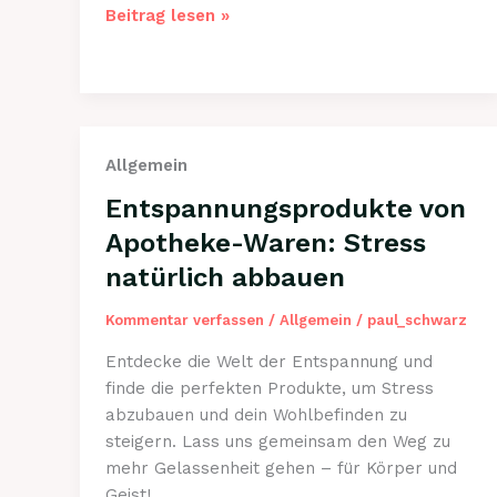
Energiebooster
Beitrag lesen »
für
Sportler:
Finde
Deine
optimale
Allgemein
Unterstützung
bei
Entspannungsprodukte von
Apotheke-
Apotheke-Waren: Stress
Waren
natürlich abbauen
Kommentar verfassen
/
Allgemein
/
paul_schwarz
Entdecke die Welt der Entspannung und
finde die perfekten Produkte, um Stress
abzubauen und dein Wohlbefinden zu
steigern. Lass uns gemeinsam den Weg zu
mehr Gelassenheit gehen – für Körper und
Geist!