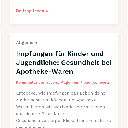
Hochwertige
Beitrag lesen »
Pflegeprodukte
für
Babys
und
Allgemein
Kleinkinder
bei
Impfungen für Kinder und
Apotheke-
Jugendliche: Gesundheit bei
Waren
Apotheke-Waren
Kommentar verfassen
/
Allgemein
/
paul_schwarz
Entdecke, wie Impfungen das Leben deiner
Kinder schützen können! Bei Apotheke-
Waren bieten wir wertvolle Informationen
und sichere Produkte zur
Gesundheitsvorsorge. Klicke hier und schütze
deine Kleinen!